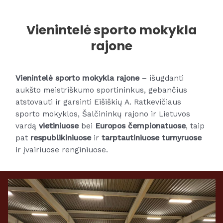
Vienintelė sporto mokykla
rajone
Vienintelė sporto mokykla rajone
– išugdanti
aukšto meistriškumo sportininkus, gebančius
atstovauti ir garsinti Eišiškių A. Ratkevičiaus
sporto mokyklos, Šalčininkų rajono ir Lietuvos
vardą
vietiniuose
bei
Europos čempionatuose
, taip
pat
respublikiniuose
ir
tarptautiniuose turnyruose
ir įvairiuose renginiuose.