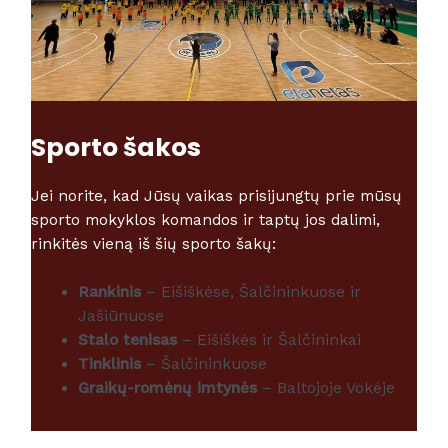
Sporto šakos
Jei norite, kad Jūsų vaikas prisijungtų prie mūsų
sporto mokyklos komandos ir taptų jos dalimi,
rinkitės vieną iš šių sporto šakų:
Rankinis
– Eišiškėse, Šalčininkuose ir
Jašiūnuose
Stalo tenisas
– Eišiškės ir Šalčininkai
Tinklinis
– Šalčininkuose
Graikų-romėnų imtynės
– Baltojoje Vokėje