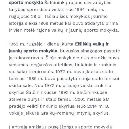
sporto mokykla
Šalčininkų rajono savivaldybės
tarybos sprendimu veikia nuo 1994 metų m.
rugpjūčio 29 d.. Tačiau šios mokyklos įkūrimo
istorija siekia 1969 metus kai buvo atidaryta pirma
ir vienintelė rajone vaikų ir jaunių sporto mokykla.
1969 m. rugsėjo 1 diena įkurta
Eišiškių vaikų ir
jaunių sporto mokykla
, buvusios sinagogos pastate
ją rekonstravus. Šioje mokykloje nuo pradžių buvo
vedamos lengvosios atletikos, tinklinio ir rankinio
sp. šakų treniruotės. 1972 m. buvo įkurtas stalo
tenisas, 1985 m. buvo pastatyta nauja stalo tenisui
skirta salė. Nuo 1972 m. pradėjo veikti rankinio
skyrius Šalčininkuose. 1992 m. Šalčininkuose
atsivėrė durys ir stalo tenisui. 2005 metais SM
pradėjo veikti tinklinio skyrius. Nuo 2014 m. B.
Vokėje įsikūrė Graikų-romėnų imtynių skyrius.
Į antrąją amžiaus pusę įžengus sporto mokykla