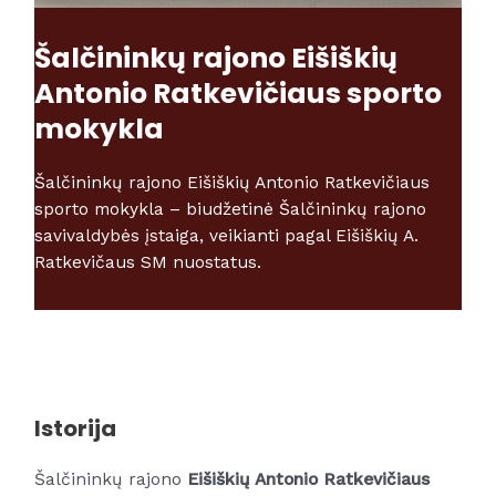
Šalčininkų rajono Eišiškių
Antonio Ratkevičiaus sporto
mokykla
Šalčininkų rajono Eišiškių Antonio Ratkevičiaus
sporto mokykla – biudžetinė Šalčininkų rajono
savivaldybės įstaiga, veikianti pagal Eišiškių A.
Ratkevičaus SM nuostatus.
Istorija
Šalčininkų rajono
Eišiškių Antonio Ratkevičiaus