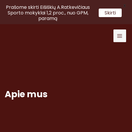
X
Prašome skirti Eišiškių A.Ratkevičiaus
Sporto mokyklai 1,2 proc., nuo GPM,
Skirti
paramą
Pereiti
prie
Mai
turinio
Men
Apie mus