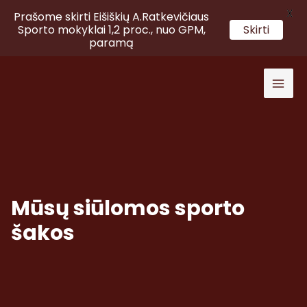
X
Prašome skirti Eišiškių A.Ratkevičiaus
Sporto mokyklai 1,2 proc., nuo GPM,
Skirti
paramą
Pereiti
prie
Main
turinio
Men
Mūsų siūlomos sporto
šakos