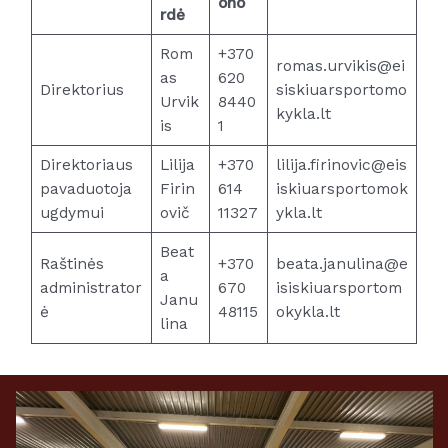
ono
rdė
Rom
+370
romas.urvikis@ei
as
620
Direktorius
siskiuarsportomo
Urvik
8440
kykla.lt
is
1
Direktoriaus
Lilija
+370
lilija.firinovic@eis
pavaduotoja
Firin
614
iskiuarsportomok
ugdymui
ovič
11327
ykla.lt
Beat
Raštinės
+370
beata.janulina@e
a
administrator
670
isiskiuarsportom
Janu
ė
48115
okykla.lt
lina