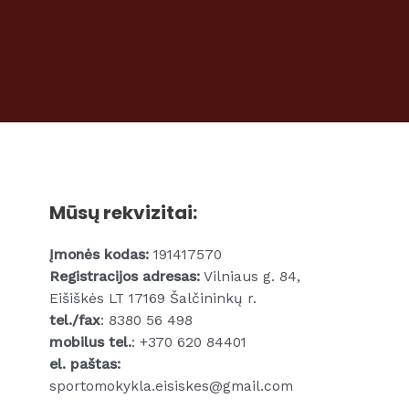
Mūsų rekvizitai:
Įmonės kodas:
191417570
Registracijos adresas:
Vilniaus g. 84,
Eišiškės LT 17169 Šalčininkų r.
tel./fax
: 8380 56 498
mobilus tel.
: +370 620 84401
el. paštas:
sportomokykla.eisiskes@gmail.com