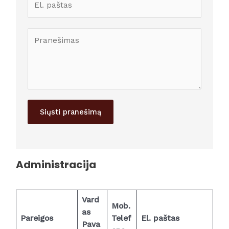
Siųsti pranešimą
Administracija
Vard
Mob.
as
Pareigos
Telef
El. paštas
Pava