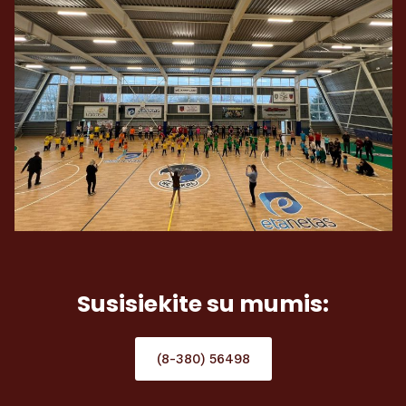
Susisiekite su mumis:
(8-380) 56498