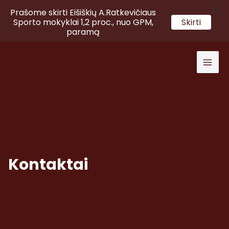
X
Prašome skirti Eišiškių A.Ratkevičiaus
Sporto mokyklai 1,2 proc., nuo GPM,
Skirti
paramą
Pereiti
prie
Mai
turinio
Men
Kontaktai