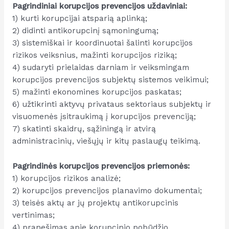
Pagrindiniai korupcijos prevencijos uždaviniai:
1) kurti korupcijai atsparią aplinką;
2) didinti antikorupcinį sąmoningumą;
3) sistemiškai ir koordinuotai šalinti korupcijos
rizikos veiksnius, mažinti korupcijos riziką;
4) sudaryti prielaidas darniam ir veiksmingam
korupcijos prevencijos subjektų sistemos veikimui;
5) mažinti ekonomines korupcijos paskatas;
6) užtikrinti aktyvų privataus sektoriaus subjektų ir
visuomenės įsitraukimą į korupcijos prevenciją;
7) skatinti skaidrų, sąžiningą ir atvirą
administracinių, viešųjų ir kitų paslaugų teikimą.
Pagrindinės korupcijos prevencijos priemonės:
1) korupcijos rizikos analizė;
2) korupcijos prevencijos planavimo dokumentai;
3) teisės aktų ar jų projektų antikorupcinis
vertinimas;
4) pranešimas apie korupcinio pobūdžio