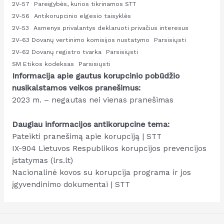
2V-57
Pareigybės, kurios tikrinamos STT
2V-56
Antikorupcinio elgesio taisyklės
2V-53
Asmenys privalantys deklaruoti privačius interesus
2V-63 Dovanų vertinimo komisijos nustatymo
Parsisiųsti
2V-62 Dovanų registro tvarka
Parsisiųsti
SM Etikos kodeksas
Parsisiųsti
Informacija apie gautus korupcinio pobūdžio
nusikalstamos veikos pranešimus:
2023 m. – negautas nei vienas pranešimas
Daugiau informacijos antikorupcine tema:
Pateikti pranešimą apie korupciją | STT
IX-904 Lietuvos Respublikos korupcijos prevencijos
įstatymas (lrs.lt)
Nacionalinė kovos su korupcija programa ir jos
įgyvendinimo dokumentai | STT