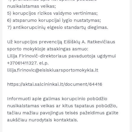
nusikalstamas veikas;
5) korupcijos rizikos valdymo vertinimas;
6) atsparumo korupcijai lygio nustatymas;
7) antikorupcinių elgesio standartų diegimas.
Už korupcijos prevenciją Eišiškių A. Ratkevičiaus
sporto mokykloje atsakingas asmuo:
Lilija Firinovič-direktoriaus pavaduotoja ugdymui
+37061411327. el.p.
lilija.firinovic@eisiskiuarsportomokykla.lt
https://aktai.salcininkai.lt/document/64416
Informuoti apie galimas korupcinio pobūdžio
nusikalstamas veikas ar kitus tapataus pobūdžio,
tačiau mažiau pavojingus teisės pažeidimus galite
aukščiau nurodytais kontaktais.