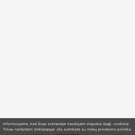
Informuojame, kad šioje svetainėje naudojami slapukai (angl. cookies).
Toliau naršydami tinklalapyje Jūs sutinkate su mūsų
privatumo politika
.