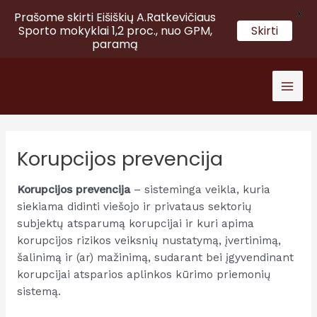
X
Prašome skirti Eišiškių A.Ratkevičiaus
Sporto mokyklai 1,2 proc., nuo GPM,
Skirti
paramą
Pereiti
prie
Mai
turinio
Men
Korupcijos prevencija
Korupcijos prevencija
– sisteminga veikla, kuria
siekiama didinti viešojo ir privataus sektorių
subjektų atsparumą korupcijai ir kuri apima
korupcijos rizikos veiksnių nustatymą, įvertinimą,
šalinimą ir (ar) mažinimą, sudarant bei įgyvendinant
korupcijai atsparios aplinkos kūrimo priemonių
sistemą.