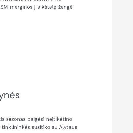
ARSM merginos į aikštelę žengė
tynės
is sezonas baigėsi neįtikėtino
inklininkės susitiko su Alytaus