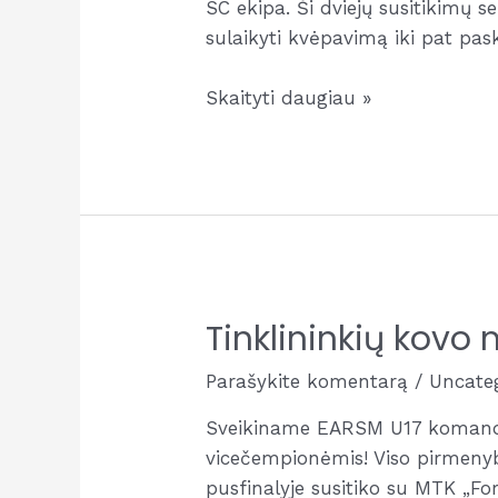
SC ekipa. Ši dviejų susitikimų s
sulaikyti kvėpavimą iki pat pa
Lietuvos
Skaityti daugiau »
salės
tinklinio
U15
atkrintamosios
rungtynės
Tinklininkių kov
Parašykite komentarą
/
Uncate
Sveikiname EARSM U17 komandą 
vicečempionėmis! Viso pirmenybė
pusfinalyje susitiko su MTK „F