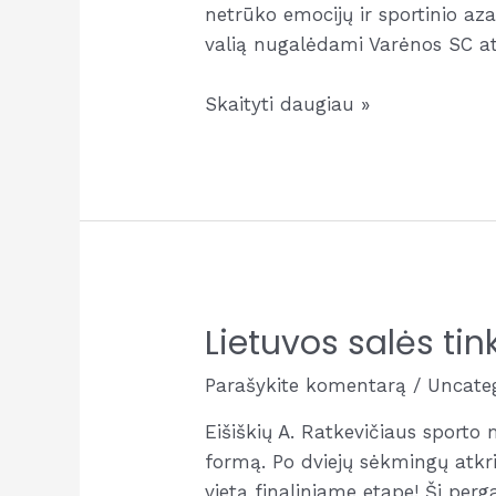
netrūko emocijų ir sportinio az
valią nugalėdami Varėnos SC ats
Lietuvos
Skaityti daugiau »
rankinio
U12
berniukų
čempionato
auksas
mūsų!
Lietuvos salės tin
Parašykite komentarą
/
Uncate
Eišiškių A. Ratkevičiaus sport
formą. Po dviejų sėkmingų atkri
vietą finaliniame etape! Ši per