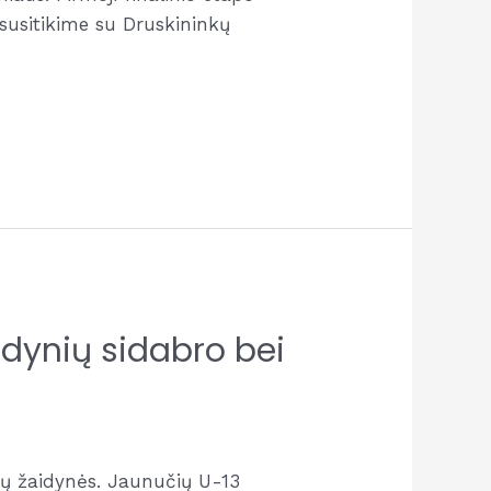
susitikime su Druskininkų
dynių sidabro bei
ių žaidynės. Jaunučių U-13