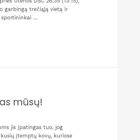
prieš Utenos DSC 26:35 (13:15),
 garbingą trečiąją vietą ir
 sportininkai …
sas mūsų!
ms jis įpatingas tuo, jog
ukusių įtemptų kovų, kuriose