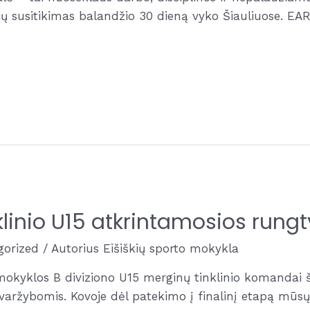
jų susitikimas balandžio 30 dieną vyko Šiauliuose. E
nklinio U15 atkrintamosios rung
gorized
/ Autorius
Eišiškių sporto mokykla
 mokyklos B diviziono U15 merginų tinklinio komandai š
ržybomis. Kovoje dėl patekimo į finalinį etapą mūsų t