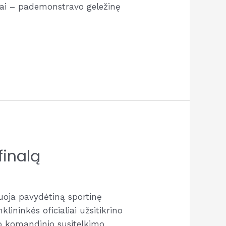
nkai – pademonstravo geležinę
finalą
uoja pavydėtiną sportinę
ininkės oficialiai užsitikrino
mo komandinio susitelkimo