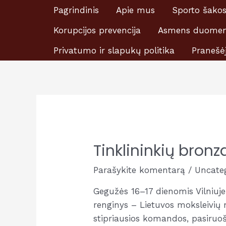
Pereiti
Pagrindinis
Apie mus
Sporto šako
Prašome skirti Ei
prie
Korupcijos prevencija
Asmens duomen
turinio
Privatumo ir slapukų politika
Pranešė
Tinklininkių bronz
Parašykite komentarą
/
Uncate
Gegužės 16–17 dienomis Vilniuje
renginys – Lietuvos moksleivių m
stipriausios komandos, pasiruoš