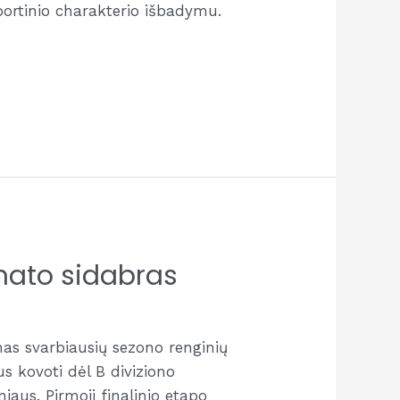
portinio charakterio išbadymu.
onato sidabras
nas svarbiausių sezono renginių
us kovoti dėl B diviziono
iaus. Pirmoji finalinio etapo