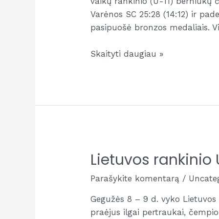
vaikų rankinio (U-11) berniukų 
Varėnos SC 25:28 (14:12) ir pad
pasipuošė bronzos medaliais. V
Lietuvos
Skaityti daugiau »
rankinio
U11
berniukų
čempionato
bronza
mūsų!
Lietuvos rankini
Parašykite komentarą
/
Uncate
Gegužės 8 – 9 d. vyko Lietuvos 
praėjus ilgai pertraukai, čempi