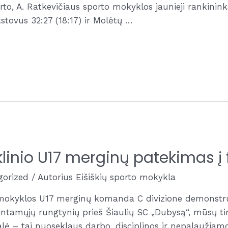
arto, A. Ratkevičiaus sporto mokyklos jaunieji rankini
tovus 32:27 (18:17) ir Molėtų …
klinio U17 merginų patekimas į 
gorized
/ Autorius
Eišiškių sporto mokykla
o mokyklos U17 merginų komanda C divizione demonstr
ntamųjų rungtynių prieš Šiaulių SC „Dubysą“, mūsų tinkl
galė – tai nuoseklaus darbo, disciplinos ir nepalaužia