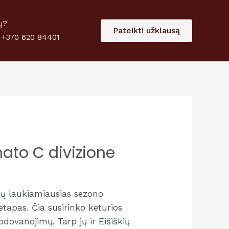
 paramą
Skirti
ų?
Pateikti užklausą
 +370 620 84401
nato C divizione
nų laukiamiausias sezono
etapas. Čia susirinko keturios
dovanojimų. Tarp jų ir Eišiškių