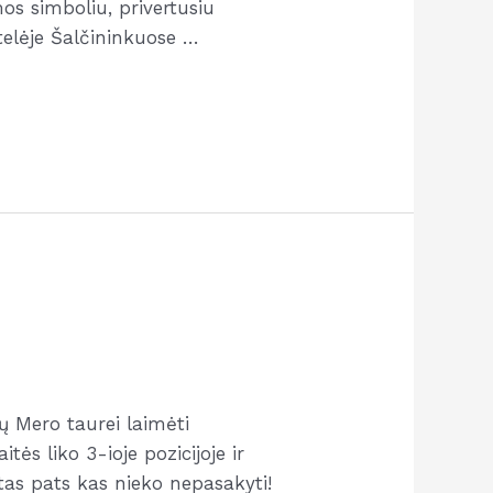
mos simboliu, privertusiu
telėje Šalčininkuose …
 Mero taurei laimėti
s liko 3-ioje pozicijoje ir
tas pats kas nieko nepasakyti!