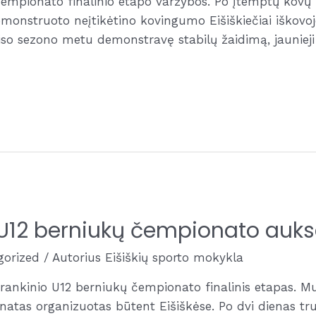
čempionato finalinio etapo varžybos. Po įtemptų kovų 
emonstruoto neįtikėtino kovingumo Eišiškiečiai iškovojo
iso sezono metu demonstravę stabilų žaidimą, jaunieji
o U12 berniukų čempionato auk
gorized
/ Autorius
Eišiškių sporto mokykla
rankinio U12 berniukų čempionato finalinis etapas. Mu
onatas organizuotas būtent Eišiškėse. Po dvi dienas tr