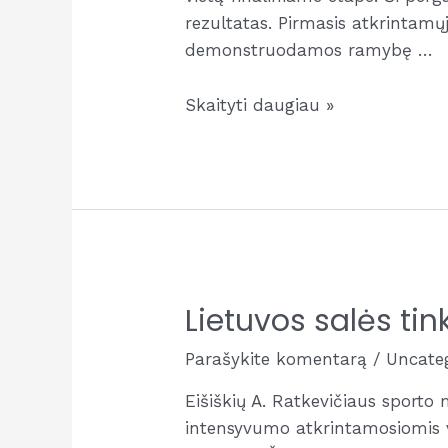
rezultatas. Pirmasis atkrintamų
demonstruodamos ramybę …
Lietuvos
Skaityti daugiau »
salės
tinklinio
U17
merginų
patekimas
į
finalą
Lietuvos salės ti
Parašykite komentarą
/
Uncate
Eišiškių A. Ratkevičiaus sporto
intensyvumo atkrintamosiomis va