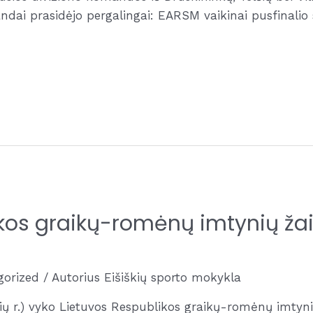
dai prasidėjo pergalingai: EARSM vaikinai pusfinalio 
kos graikų-romėnų imtynių žai
gorized
/ Autorius
Eišiškių sporto mokykla
ių r.) vyko Lietuvos Respublikos graikų-romėnų imtyn