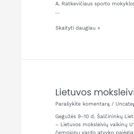
A. Ratkevičiaus sporto mokyklos
…
Tinklininkių
Skaityti daugiau »
bronza
Lietuvos
tinklinio
U17
čempionato
C
divizione
Lietuvos moksleiv
Parašykite komentarą
/
Uncate
Gegužės 9–10 d. Šalčininkų Lie
– Lietuvos moksleivių vaikinų U1
čempionų vardo atvyko pajėgiaus