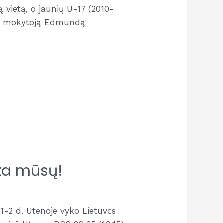
ą vietą, o jaunių U-17 (2010-
orto mokytoją Edmundą
nza mūsų!
1-2 d. Utenoje vyko Lietuvos