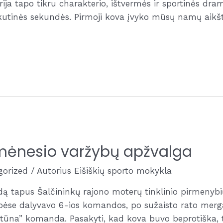
erija tapo tikru charakterio, ištvermės ir sportinės dra
skutinės sekundės. Pirmoji kova įvyko mūsų namų aikš
o mėnesio varžybų apžvalga
gorized
/ Autorius
Eišiškių sporto mokykla
tapus Šalčininkų rajono moterų tinklinio pirmenybių
se dalyvavo 6-ios komandos, po sužaisto rato mergaitė
ortūna” komanda. Pasakyti, kad kova buvo beprotiška, 