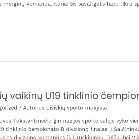
 merginų komanda, kuriai šis savaitgalis tapo tikru s
ių vaikinų U19 tinklinio čempi
gorized
/ Autorius
Eišiškių sporto mokykla
tuvos Tūkstantmečio gimnazijos sporto salėje vyko vie
9 tinklinio čempionato B diviziono finalas. Į Šalčinink
ios diviziono komandos iš Druskininkų, Telšių bei Viln