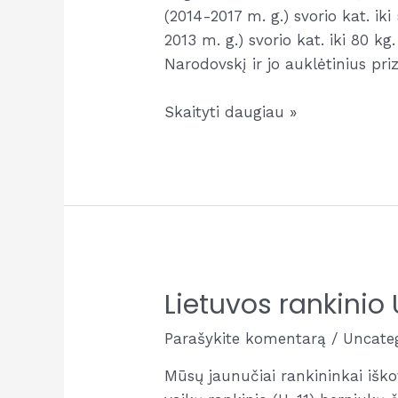
(2014-2017 m. g.) svorio kat. ik
2013 m. g.) svorio kat. iki 80 
Narodovskį ir jo auklėtinius pri
Lietuvos
Skaityti daugiau »
Respublikos
graikų-
romėnų
imtynių
žaidynių
sidabro
bei
Lietuvos rankini
bronzos
medaliai
Parašykite komentarą
/
Uncate
Mūsų jaunučiai rankininkai išk