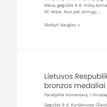
diena, gegužės 9 d. mūsų koman
SC ekipa. Nuo pat pirmųjų …
Lietuvos
Skaityti daugiau »
moksleivių
vaikinų
U19
tinklinio
čempionato
sidabras
Lietuvos Respubli
bronzos medaliai
Parašykite komentarą
/
Uncate
Gegužės 9 d. Kuršėnuose (Šiaul