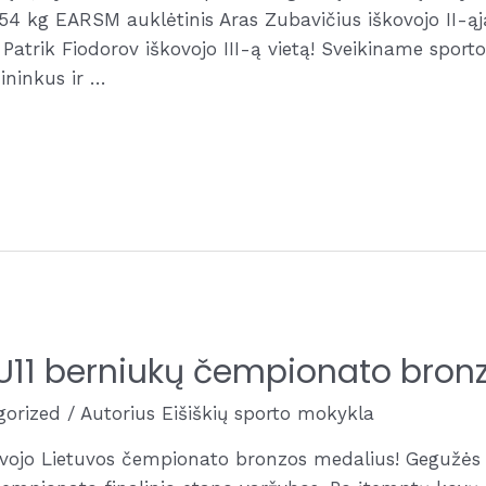
i 54 kg EARSM auklėtinis Aras Zubavičius iškovojo II-ąj
kg. Patrik Fiodorov iškovojo III-ą vietą! Sveikiname sp
zininkus ir …
o U11 berniukų čempionato bro
gorized
/ Autorius
Eišiškių sporto mokykla
ovojo Lietuvos čempionato bronzos medalius! Gegužės 