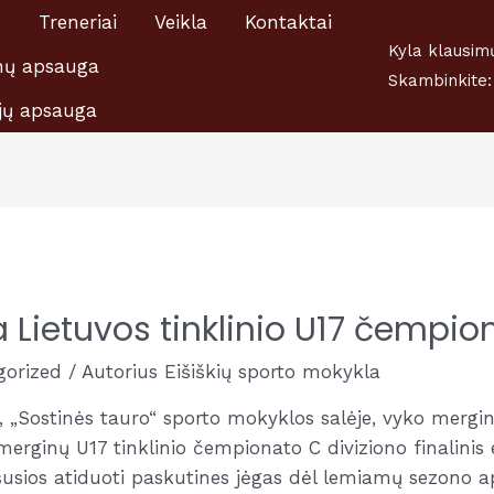
s
Treneriai
Veikla
Kontaktai
šiškių A.Ratkevičiaus Sporto mokyklai 1,2 proc., nuo GPM,
Kyla klausim
ų apsauga
Skambinkite:
jų apsauga
a Lietuvos tinklinio U17 čempio
gorized
/ Autorius
Eišiškių sporto mokykla
, „Sostinės tauro“ sporto mokyklos salėje, vyko mergi
erginų U17 tinklinio čempionato C diviziono finalinis 
usios atiduoti paskutines jėgas dėl lemiamų sezono ap