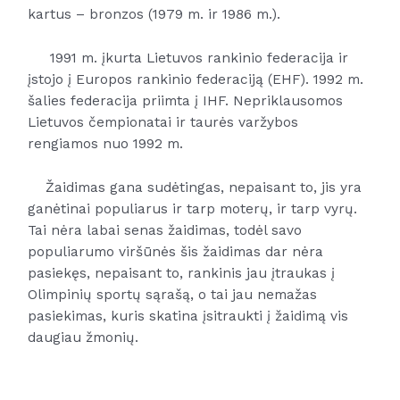
kartus – bronzos (1979 m. ir 1986 m.).
1991 m. įkurta Lietuvos rankinio federacija ir
įstojo į Europos rankinio federaciją (EHF).
1
992 m.
šalies federacija priimta į IHF. Nepriklausomos
Lietuvos čempionatai
ir taurės varžybos
rengiamos nuo
1992
m.
Žaidimas gana sudėtingas, nepaisant to, jis yra
ganėtinai populiarus ir tarp moterų, ir tarp vyrų.
Tai nėra labai senas žaidimas, todėl savo
populiarumo viršūnės šis žaidimas dar nėra
pasiekęs, nepaisant to, rankinis jau įtraukas į
Olimpinių sportų sąrašą, o tai jau nemažas
pasiekimas, kuris skatina įsitraukti į žaidimą vis
daugiau žmonių.