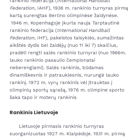
rankinio federacija (
International Handball
Federation
, IAHF),
1
936 m. rankinio turnyras pirmą
kartą surengtas Berlino olimpinėse žaidynėse.
1946 m.
Kopenhag
oje įkurta nauja Tarptautinė
rankinio federacija (
International Handball
Federation
, IHF), pakeistos taisyklės, sumažintas
aikštės dydis bei žaidėjų (nuo 11 iki 7) skaičius,
pradėti rengti salės rankinio turnyrai (nuo
1966
m.
lauko rankinio pasaulio čempionatai
neberengiami). Salės rankinis, būdamas
dinamiškesnis ir patrauklesnis, nurungė lauko
rankinį. 1972 m. vyrų rankinis vėl įtrauktas į
olimpinių sportų sąrašą,
19
76 m. olimpine sporto
šaka tapo ir moterų rankinis
Rankinis Lietuvoje
Lietuvoje pirmasis rankinio turnyras
suorganizuotas
1927
m.
Klaipėdoje
.
1931
m. pirmą