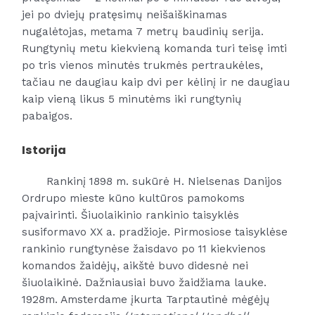
jei po dviejų pratęsimų neišaiškinamas
nugalėtojas, metama 7 metrų baudinių serija.
Rungtynių metu kiekvieną komanda turi teisę imti
po tris vienos minutės trukmės pertraukėles,
tačiau ne daugiau kaip dvi per kėlinį ir ne daugiau
kaip vieną likus 5 minutėms iki rungtynių
pabaigos.
Istorija
Rankinį 1898 m. sukūrė H. Nielsenas
Danij
os
Ordrupo mieste kūno kultūros pamokoms
paįvairinti. Šiuolaikinio rankinio taisyklės
susiformavo XX a. pradžioje. Pirmosiose taisyklėse
rankinio rungtynėse žaisdavo po 11 kiekvienos
komandos žaidėjų, aikštė buvo didesnė nei
šiuolaikinė. Dažniausiai buvo žaidžiama lauke.
1928
m. Amsterdame įkurta Tarptautinė mėgėjų