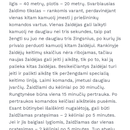
ilgis – 40 metrų, plotis – 20 metrų. Svarbiausias
žaidimo tikslas – rankomis varant, perdavinėjant
vienas kitam kamuolį įmesti į priešininkų
komandos vartus. Vienas žaidėjas gali laikyti
kamuolį ne daugiau nei tris sekundes, taip pat
žengti su juo ne daugiau tris žingsnius, po kurių jis
privalo perduoti kamuolį kitam žaidėjui. Rankinyje
žaidėjų keitimų skaičius nėra ribojamas, tačiau
naujas žaidėjas gali įeiti į aikštę, tik po to, kai ją
palieka kitas žaidėjas. Besikeičiantys žaidėjai turi
įeiti ir palikti aikštę tik peržengdami specialią
keitimo liniją. Laimi komanda, įmetusi daugiau
įvarčių. Žaidžiami du kėliniai po 30 minučių.
Rungtynėse būna viena 15 minučių pertrauka. Po
pertraukos komandos keičiasi aikštelės pusėmis.
Esant būtinybei išaiškinti nugalėtoją, gali būti
žaidžiamas pratęsimas – 2 kėliniai po 5 minutes.
Jei ir jis baigiasi lygiomis, žaidžiamas dar vienas
pratęsimas – 2 kėliniai po 5 minutes. Tuo atveju,