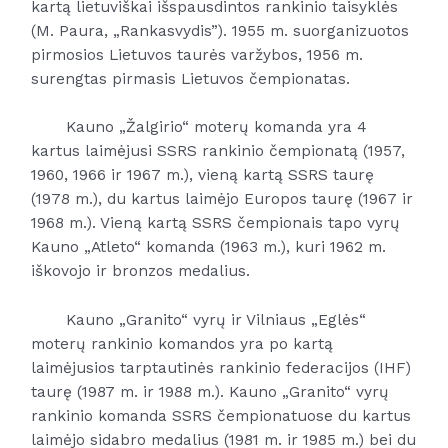
kartą lietuviškai išspausdintos rankinio taisyklės
(M. Paura, „Rankasvydis”).
1955
m. suorganizuotos
pirmosios Lietuvos taurės varžybos,
1956
m.
surengtas pirmasis Lietuvos čempionatas.
Kauno „Žalgirio“ moterų komanda yra 4
kartus laimėjusi
SSRS
rankinio čempionatą (
1957
,
1960
, 1966 ir 1967 m.), vieną kartą SSRS taurę
(
1978
m.), du kartus laimėjo
Europos
taurę (1967 ir
196
8 m.). Vieną kartą SSRS čempionais tapo vyrų
Kauno „Atleto“ komanda (
1963
m.), kuri 1962 m.
iškovojo ir bronzos medalius.
Kauno „Granito“ vyrų ir Vilniaus „Eglės“
moterų rankinio komandos yra po kartą
laimėjusios tarptautinės rankinio federacijos (IHF)
taurę (
1987
m. ir
1988
m.). Kauno „Granito“ vyrų
rankinio komanda SSRS čempionatuose du kartus
laimėjo sidabro medalius (1981 m. ir 1985 m.) bei du