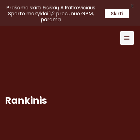
X
Prašome skirti Eišiškių A.Ratkevičiaus
Sporto mokyklai 1,2 proc., nuo GPM,
Skirti
paramą
Pereiti
prie
Mai
turinio
Men
Rankinis