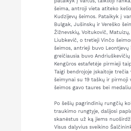
pataikyk į vartus, taiklioji ran
šeima, antroji vieta atiteko kel
Kudzijevų šeimos. Pataikyk į var
Bulgak, Jušinskų ir Vereško šeimo
Žižnevskių, Voitukovič, Matuizų, 
Liubkevič, o tretieji Vinčo šeim
šeimos, antrieji buvo Leontjevų 
greičiausia buvo Andriuškevičių 
Kengūros estafetėje pirmieji tai
Taigi bendrojoje įskaitoje trečia
šeimynai su 19 taškų ir pirmoji 
šeimos gavo taures bei medalius
Po šešių pagrindinių rungčių kol
traukimo rungtyje, dalijosi papl
skanėstus už ką jiems nuoširdž
Visus dalyvius sveikino Šalčini