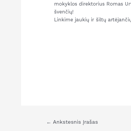
mokyklos direktorius Romas Urvik
švenčių!
Linkime jaukių ir šiltų artėjanč
Navigacija
←
Ankstesnis Įrašas
tarp