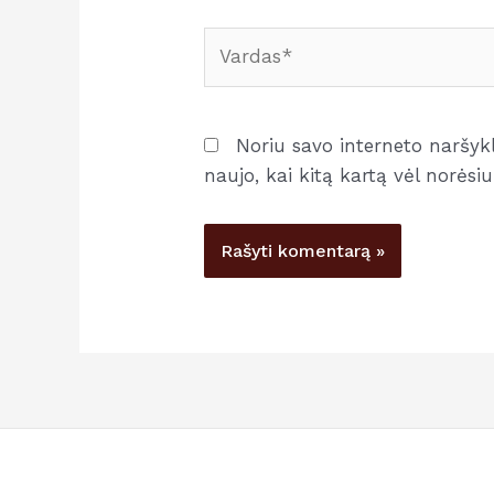
Vardas*
Noriu savo interneto naršyklė
naujo, kai kitą kartą vėl norės