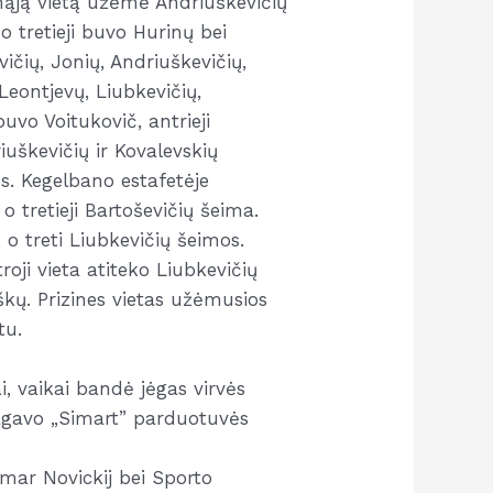
rmąją vietą užėmė Andriuškevičių
o tretieji buvo Hurinų bei
ičių, Jonių, Andriuškevičių,
 Leontjevų, Liubkevičių,
buvo Voitukovič, antrieji
iuškevičių ir Kovalevskių
os. Kegelbano estafetėje
 tretieji Bartoševičių šeima.
 o treti Liubkevičių šeimos.
troji vieta atiteko Liubkevičių
aškų. Prizines vietas užėmusios
tu.
i, vaikai bandė jėgas virvės
 ragavo „Simart” parduotuvės
mar Novickij bei Sporto