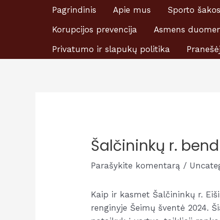
Pereiti
Pagrindinis
Apie mus
Sporto šako
Prašome skirti Ei
prie
Korupcijos prevencija
Asmens duomen
turinio
Privatumo ir slapukų politika
Pranešė
Šalčininkų r. be
Parašykite komentarą
/
Uncate
Kaip ir kasmet Šalčininkų r. Ei
renginyje Šeimų šventė 2024. Ši