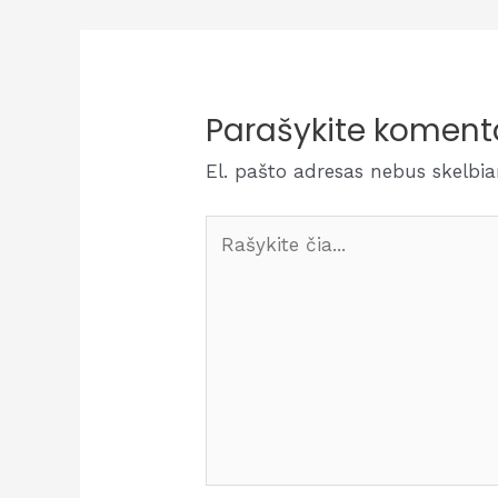
įrašų
Parašykite koment
El. pašto adresas nebus skelbi
Rašykite
čia...