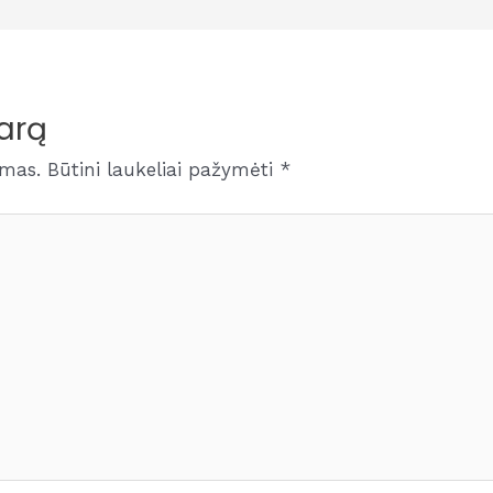
arą
amas.
Būtini laukeliai pažymėti
*