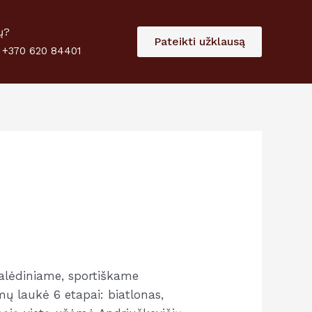
 paramą
Skirti
ų?
Pateikti užklausą
 +370 620 84401
Kalėdiniame, sportiškame
mų laukė 6 etapai: biatlonas,