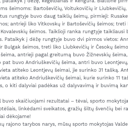
ka, pataikyk į dėžę, kegelbanas ir kengūra. Biatlone pi
ioms šeimoms: Bartoševičių, Voitukovičių ir Liubkevičių, 
tus rungtyje buvo daug taiklių šeimų, pirmieji: Rusakev
s; antrieji liko Vitkovskų ir Bartoševičių šeimos; treti
Kovalevskių šeimos. Taiklioji ranka rungtyje taikliausi 
os. Pataikyk į dėžę rungtyje buvo dvi pirmos vietos: Anr
ir Bulgak šeimos, treti liko Liubkevičių ir Česokų šeim
šeima, antrieji pagal greitumą buvo Žižnevskių šeima, o
p pat buvo Andriuškevičių šeima, antri buvo Leontjevų,
 vieta atiteko Leontjevų šeimai, jie surinko 31 tašką. An
vieta atiteko Andriuškevičių šeimai, kurie surinko 11 t
, o kiti dalyviai padėkas už dalyvavimą ir buvimą kar
 buvo skaičiuojami rezultatai – tėvai, sporto mokytoja
otėliais, linkėdami sveikatos, gražių šiltų švenčių bei
iai dėkojame!
nkų rajono tarybos narys, mūsų sporto mokytojas Valde