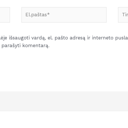
El.paštas*
Tink
je išsaugoti vardą, el. pašto adresą ir interneto puslap
iu parašyti komentarą.