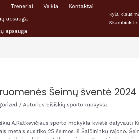
s
Treneriai
Veikla
Kontaktai
šiškių A.Ratkevičiaus Sporto mokyklai 1,2 proc., nuo GPM,
Kyla klausim
ų apsauga
Skambinkite:
jų apsauga
ndruomenės Šeimų šventė 2024
gorized
/ Autorius
Eišiškių sporto mokykla
šiškių A.Ratkevičiaus sporto mokykla kvietė dalyvauti 
ais metais susitiko 25 šeimos iš Šalčininkų rajono. Šei