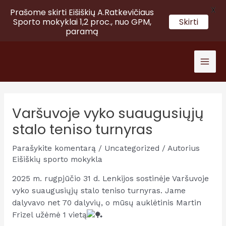
X
Prašome skirti Eišiškių A.Ratkevičiaus
Sporto mokyklai 1,2 proc., nuo GPM,
Skirti
paramą
Pereiti
prie
Mai
turinio
Men
Varšuvoje vyko suaugusiųjų
stalo teniso turnyras
Parašykite komentarą
/
Uncategorized
/ Autorius
Eišiškių sporto mokykla
2025 m. rugpjūčio 31 d. Lenkijos sostinėje Varšuvoje
vyko suaugusiųjų stalo teniso turnyras. Jame
dalyvavo net 70 dalyvių, o mūsų auklėtinis Martin
Frizel užėmė 1
vietą