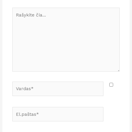
Rašykite
čia...
Vardas*
El.paštas*