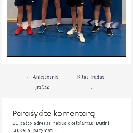
Navigacija
←
Ankstesnis
Kitas Įrašas
tarp
Įrašas
→
įrašų
Parašykite komentarą
El. pašto adresas nebus skelbiamas.
Būtini
laukeliai pažymėti
*