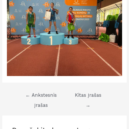
Navigacija
←
Ankstesnis
Kitas Įrašas
tarp
Įrašas
→
įrašų