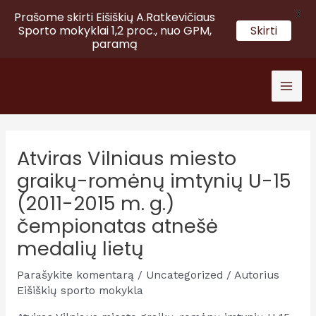
X
Prašome skirti Eišiškių A.Ratkevičiaus
Sporto mokyklai 1,2 proc., nuo GPM,
Skirti
paramą
Pereiti
prie
Mai
turinio
Men
Atviras Vilniaus miesto
graikų-romėnų imtynių U-15
(2011-2015 m. g.)
čempionatas atnešė
medalių lietų
Parašykite komentarą
/
Uncategorized
/ Autorius
Eišiškių sporto mokykla