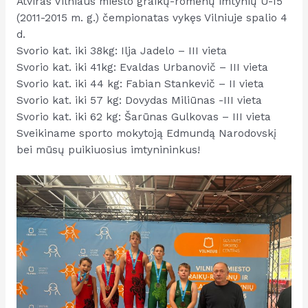
Atviras Vilniaus miesto graikų-romėnų imtynių U-15
(2011-2015 m. g.) čempionatas vykęs Vilniuje spalio 4
d.
Svorio kat. iki 38kg: Ilja Jadelo – III vieta
Svorio kat. iki 41kg: Evaldas Urbanovič – III vieta
Svorio kat. iki 44 kg: Fabian Stankevič – II vieta
Svorio kat. iki 57 kg: Dovydas Miliūnas -III vieta
Svorio kat. iki 62 kg: Šarūnas Gulkovas – III vieta
Sveikiname sporto mokytoją Edmundą Narodovskį
bei mūsų puikiuosius imtynininkus!