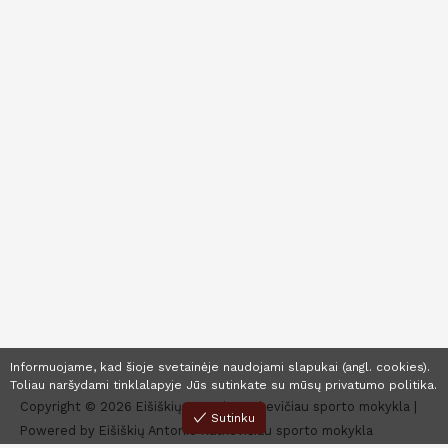
Informuojame, kad šioje svetainėje naudojami slapukai (angl. cookies).
Toliau naršydami tinklalapyje Jūs sutinkate su mūsų
privatumo politika
.
Copyright © 2026 Eišiškių Antonio Ratkevičiau sporto mokykla |
Sutinku
Powered by Eišiškių Antonio Ratkevičiau sporto mokykla