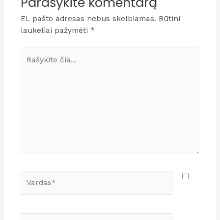
Parašykite komentarą
El. pašto adresas nebus skelbiamas.
Būtini
laukeliai pažymėti
*
Rašykite
čia...
Vardas*
El.paštas*