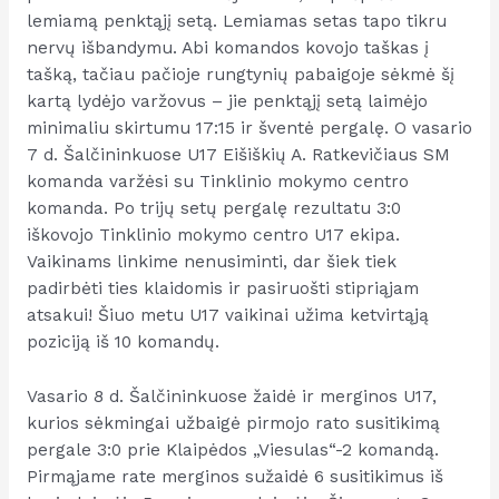
lemiamą penktąjį setą. Lemiamas setas tapo tikru
nervų išbandymu. Abi komandos kovojo taškas į
tašką, tačiau pačioje rungtynių pabaigoje sėkmė šį
kartą lydėjo varžovus – jie penktąjį setą laimėjo
minimaliu skirtumu 17:15 ir šventė pergalę. O vasario
7 d. Šalčininkuose U17 Eišiškių A. Ratkevičiaus SM
komanda varžėsi su Tinklinio mokymo centro
komanda. Po trijų setų pergalę rezultatu 3:0
iškovojo Tinklinio mokymo centro U17 ekipa.
Vaikinams linkime nenusiminti, dar šiek tiek
padirbėti ties klaidomis ir pasiruošti stipriąjam
atsakui! Šiuo metu U17 vaikinai užima ketvirtąją
poziciją iš 10 komandų.
Vasario 8 d. Šalčininkuose žaidė ir merginos U17,
kurios sėkmingai užbaigė pirmojo rato susitikimą
pergale 3:0 prie Klaipėdos „Viesulas“-2 komandą.
Pirmąjame rate merginos sužaidė 6 susitikimus iš