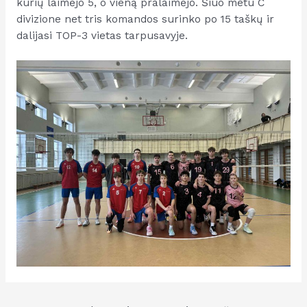
kurių laimėjo 5, o vieną pralaimėjo. Šiuo metu C
divizione net tris komandos surinko po 15 taškų ir
dalijasi TOP-3 vietas tarpusavyje.
Navigacija