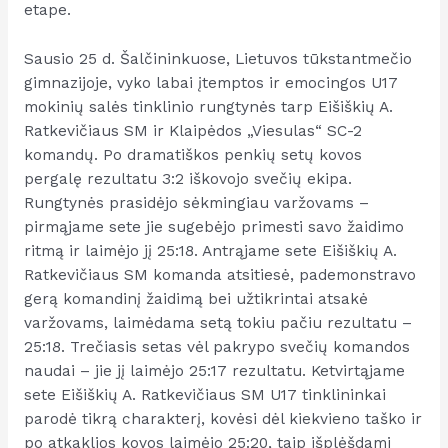
etape.
Sausio 25 d. Šalčininkuose, Lietuvos tūkstantmečio
gimnazijoje, vyko labai įtemptos ir emocingos U17
mokinių salės tinklinio rungtynės tarp Eišiškių A.
Ratkevičiaus SM ir Klaipėdos „Viesulas“ SC-2
komandų. Po dramatiškos penkių setų kovos
pergalę rezultatu 3:2 iškovojo svečių ekipa.
Rungtynės prasidėjo sėkmingiau varžovams –
pirmąjame sete jie sugebėjo primesti savo žaidimo
ritmą ir laimėjo jį 25:18. Antrąjame sete Eišiškių A.
Ratkevičiaus SM komanda atsitiesė, pademonstravo
gerą komandinį žaidimą bei užtikrintai atsakė
varžovams, laimėdama setą tokiu pačiu rezultatu –
25:18. Trečiasis setas vėl pakrypo svečių komandos
naudai – jie jį laimėjo 25:17 rezultatu. Ketvirtąjame
sete Eišiškių A. Ratkevičiaus SM U17 tinklininkai
parodė tikrą charakterį, kovėsi dėl kiekvieno taško ir
po atkaklios kovos laimėjo 25:20, taip išplėšdami