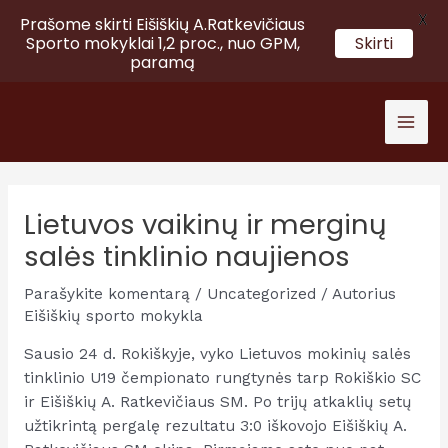
X
Prašome skirti Eišiškių A.Ratkevičiaus
Sporto mokyklai 1,2 proc., nuo GPM,
Skirti
paramą
Pereiti
prie
Mai
turinio
Men
Lietuvos vaikinų ir merginų
salės tinklinio naujienos
Parašykite komentarą
/
Uncategorized
/ Autorius
Eišiškių sporto mokykla
Sausio 24 d. Rokiškyje, vyko Lietuvos mokinių salės
tinklinio U19 čempionato rungtynės tarp Rokiškio SC
ir Eišiškių A. Ratkevičiaus SM. Po trijų atkaklių setų
užtikrintą pergalę rezultatu 3:0 iškovojo Eišiškių A.