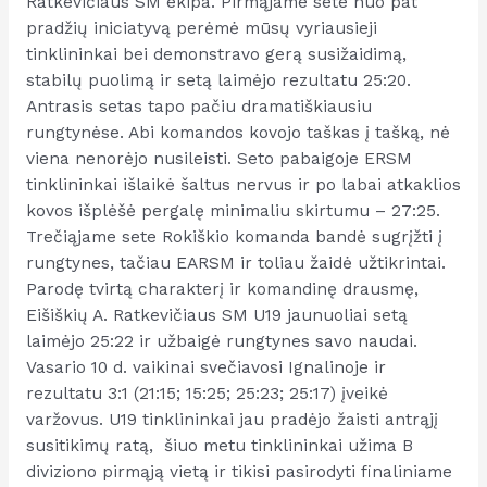
Ratkevičiaus SM ekipa. Pirmąjame sete nuo pat
pradžių iniciatyvą perėmė mūsų vyriausieji
tinklininkai bei demonstravo gerą susižaidimą,
stabilų puolimą ir setą laimėjo rezultatu 25:20.
Antrasis setas tapo pačiu dramatiškiausiu
rungtynėse. Abi komandos kovojo taškas į tašką, nė
viena nenorėjo nusileisti. Seto pabaigoje ERSM
tinklininkai išlaikė šaltus nervus ir po labai atkaklios
kovos išplėšė pergalę minimaliu skirtumu – 27:25.
Trečiąjame sete Rokiškio komanda bandė sugrįžti į
rungtynes, tačiau EARSM ir toliau žaidė užtikrintai.
Parodę tvirtą charakterį ir komandinę drausmę,
Eišiškių A. Ratkevičiaus SM U19 jaunuoliai setą
laimėjo 25:22 ir užbaigė rungtynes savo naudai.
Vasario 10 d. vaikinai svečiavosi Ignalinoje ir
rezultatu 3:1 (21:15; 15:25; 25:23; 25:17) įveikė
varžovus. U19 tinklininkai jau pradėjo žaisti antrąjį
susitikimų ratą, šiuo metu tinklininkai užima B
diviziono pirmąją vietą ir tikisi pasirodyti finaliniame