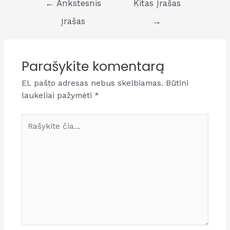
←
Ankstesnis
Kitas Įrašas
tarp
Įrašas
→
įrašų
Parašykite komentarą
El. pašto adresas nebus skelbiamas.
Būtini
laukeliai pažymėti
*
Rašykite
čia...