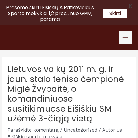
X
Prašome skirti Eišiškių A.Ratkevičiaus
Sporto mokyklai 1,2 proc., nuo GPM,
Skirti
paramą
Pereiti
prie
Mai
turinio
Men
Lietuvos vaikų 2011 m. g. ir
jaun. stalo teniso čempionė
Miglė Žvybaitė, o
komandiniuose
susitikimuose Eišiškių SM
užėmė 3-čiąją vietą
Parašykite komentarą
/
Uncategorized
/ Autorius
Eišiškių sporto mokykla