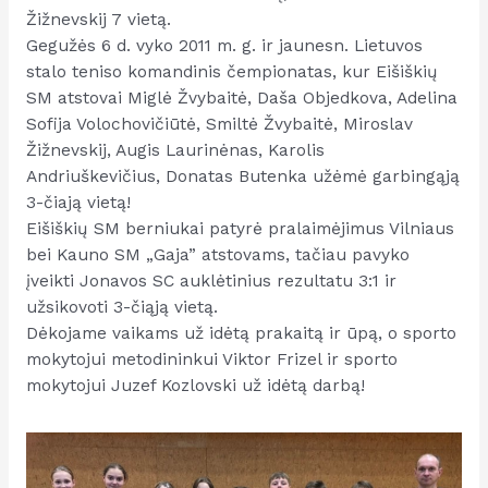
Žižnevskij 7 vietą.
Gegužės 6 d. vyko 2011 m. g. ir jaunesn. Lietuvos
stalo teniso komandinis čempionatas, kur Eišiškių
SM atstovai Miglė Žvybaitė, Daša Objedkova, Adelina
Sofija Volochovičiūtė, Smiltė Žvybaitė, Miroslav
Žižnevskij, Augis Laurinėnas, Karolis
Andriuškevičius, Donatas Butenka užėmė garbingąją
3-čiają vietą!
Eišiškių SM berniukai patyrė pralaimėjimus Vilniaus
bei Kauno SM „Gaja” atstovams, tačiau pavyko
įveikti Jonavos SC auklėtinius rezultatu 3:1 ir
užsikovoti 3-čiąją vietą.
Dėkojame vaikams už idėtą prakaitą ir ūpą, o sporto
mokytojui metodininkui Viktor Frizel ir sporto
mokytojui Juzef Kozlovski už idėtą darbą!