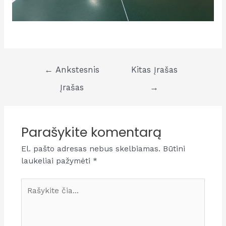
Navigacija
←
Ankstesnis
Kitas Įrašas
tarp
Įrašas
→
įrašų
Parašykite komentarą
El. pašto adresas nebus skelbiamas.
Būtini
laukeliai pažymėti
*
Rašykite
čia...