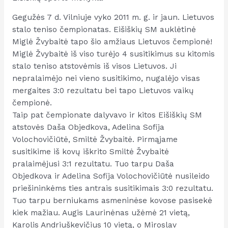
Gegužės 7 d. Vilniuje vyko 2011 m. g. ir jaun. Lietuvos
stalo teniso čempionatas. Eišiškių SM auklėtinė
Miglė Žvybaitė tapo šio amžiaus Lietuvos čempionė!
Miglė Žvybaitė iš viso turėjo 4 susitikimus su kitomis
stalo teniso atstovėmis iš visos Lietuvos. Ji
nepralaimėjo nei vieno susitikimo, nugalėjo visas
mergaites 3:0 rezultatu bei tapo Lietuvos vaikų
čempionė.
Taip pat čempionate dalyvavo ir kitos Eišiškių SM
atstovės Daša Objedkova, Adelina Sofija
Volochovičiūtė, Smiltė Žvybaitė. Pirmąjame
susitikime iš kovų iškrito Smiltė Žvybaitė
pralaimėjusi 3:1 rezultatu. Tuo tarpu Daša
Objedkova ir Adelina Sofija Volochovičiūtė nusileido
priešininkėms ties antrais susitikimais 3:0 rezultatu.
Tuo tarpu berniukams asmeninėse kovose pasisekė
kiek mažiau. Augis Laurinėnas užėmė 21 vietą,
Karolis Andriuškevičius 10 vietą, o Miroslav