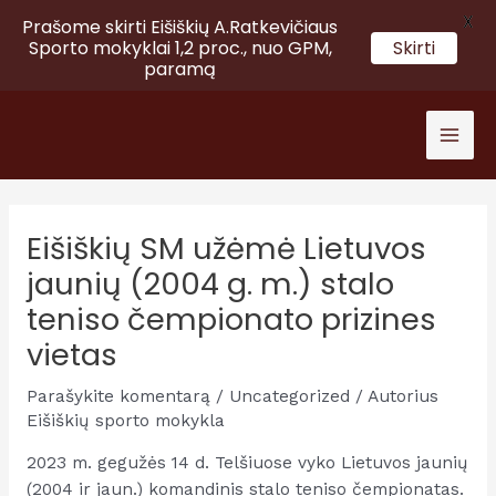
X
Prašome skirti Eišiškių A.Ratkevičiaus
Sporto mokyklai 1,2 proc., nuo GPM,
Skirti
paramą
Pereiti
prie
Mai
turinio
Men
Eišiškių SM užėmė Lietuvos
jaunių (2004 g. m.) stalo
teniso čempionato prizines
vietas
Parašykite komentarą
/
Uncategorized
/ Autorius
Eišiškių sporto mokykla
2023 m. gegužės 14 d. Telšiuose vyko Lietuvos jaunių
(2004 ir jaun.) komandinis stalo teniso čempionatas.