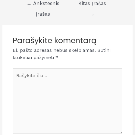
Navigacija
←
Ankstesnis
Kitas Įrašas
tarp
Įrašas
→
įrašų
Parašykite komentarą
El. pašto adresas nebus skelbiamas.
Būtini
laukeliai pažymėti
*
Rašykite
čia...