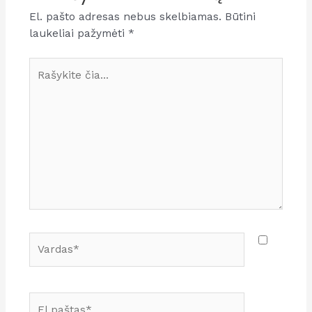
El. pašto adresas nebus skelbiamas.
Būtini
laukeliai pažymėti
*
Rašykite
čia...
Vardas*
El.paštas*