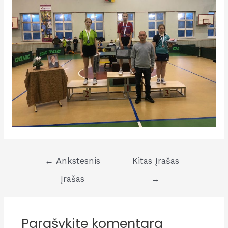
Navigacija
←
Ankstesnis
Kitas Įrašas
tarp
Įrašas
→
įrašų
Parašykite komentarą