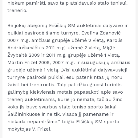
niekam pamiršti, savo taip atsidavusio stalo tenisui,
trenerio.
Be jokių abejonių Eišiškių SM auklėtiniai dalyvavo ir
puikiai pasirodė šiame turnyre. Evelina Zdanovič
2007 m.g. amžiaus grupėje užėmė 2 vietą, Karolis
Andriuškevičius 2011 m.g. užemė 2 vietą, Miglė
Žvybaitė 2009 ir 2011 m.g. grupėje užėmė 1 vietą,
Martin Frizel 2009, 2007 m.g. ir suaugusiųjų amžiaus
grupėje užėmė 1 vietą. „Visi auklėtiniai dalyvavusieji
turnyre pasirodė puikiai, esu patenkintas jų noru
žaisti bei treniruotis. Taip pat džiaugiuosi turintis
galimybę kiekvienais metais papasakoti apie savo
trenerį auklėtiniams, kurie jo nematė, tačiau žino
koks jis buvo svarbus stalo teniso sporto šakai
Šalčininkuose ir ne tik. Visada jį pamename ir
niekada nepamiršime.”-teigia Eišiškių SM sporto
mokytojas V. Frizel.