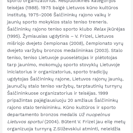
sporto organizatorius. Respublikinės kategorijos
teisėjas (1988). 1975 baigė Lietuvos kūno kultūros
institutą. 1975–2006 Šalčininkų rajono vaikų ir
jaunių sporto mokyklos stalo teniso treneris.
Šalčininkų rajono teniso sporto klubo
Relax
įkūrėjas
(1995). Žymiausias ugdytinis – V. Frizel, Lietuvos
mišriojo dvejeto čempionas (2008), čempionato vyrų
dvejeto varžybų bronzos medalininkas (2003). Stalo
teniso, teniso Lietuvoje puoselėtojas ir plėtotojas
tarp jaunimo, mokomųjų sporto stovyklų Lietuvoje
iniciatorius ir organizatorius, sporto tradicijų
ugdytojas Šalčininkų rajone, Lietuvos rajonų jaunių,
jaunučių stalo teniso varžybų, tarptautinių turnyrų
Šalčininkuose organizatorius ir teisėjas. 1999
pripažintas pajėgiausiuoju 20 amžiaus Šalčininkų
rajono stalo tenisininku. Kūno kultūros ir sporto
departamento bronzos medalis
Už nuopelnus
Lietuvos sportui
(2004). Būtent V. Frizel jau eilę metų
organizuoja turnyrą Z.Sliževskiui atminti, neleidžia