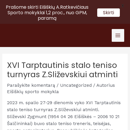
X
Prašome skirti Eišiškių A.Ratkevičiaus
Sporto mokyklai 1,2 proc., nuo GPM,
Skirti
paramą
Pereiti
prie
Mai
turinio
Men
XVI Tarptautinis stalo teniso
turnyras Z.Sliževskiui atminti
Parašykite komentarą
/
Uncategorized
/ Autorius
Eišiškių sporto mokykla
2023 m. spalio 27-29 dienomis vyko XVI Tarptautinis
stalo teniso turnyras Z.Sliževskiui atminti.
Sliževski Zygmunt (1954 04 26 Eišiškės – 2006 10 21
Šalčininkai) buvo stalo teniso treneris, teisėjas,