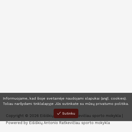
Informuojame, kad šioje svetainėje naudojami slapukai (angl. cookies).
Toliau naršydami tinklalapyje Jūs sutinkate su mūsų
privatumo politika
.
Sutinku
Copyright © 2026 Eišiškių Antonio Ratkevičiau sporto mokykla |
Powered by Eišiškių Antonio Ratkevičiau sporto mokykla