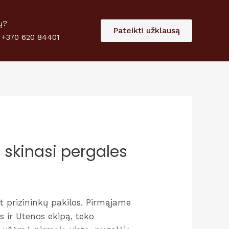
 paramą
Skirti
ų?
Pateikti užklausą
 +370 620 84401
 skinasi pergales
nt prizininkų pakilos. Pirmąjame
s ir Utenos ekipą, teko