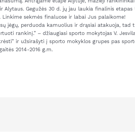
ranašumą. Antrąjame etape Alytuje, mažieji rankininka
r Alytaus. Gegužės 30 d. jų jau laukia finalinis etapas 
. Linkime sekmės finaluose ir labai Jus palaikome!
 visų jėgų, perduoda kamuolius ir drąsiai atakuoja, tad 
rtuoti rankinį.” – džiaugiasi sporto mokytojas V. Jesvila
rėsti” ir užsirašyti į sporto mokyklos grupes pas spor
gaitės 2014-2016 g.m.