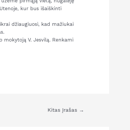
i užėmė pirmąją vietą, nugalėję
Utenoje, kur bus išaiškinti
tikrai džiaugiuosi, kad mažiukai
s.
to mokytoją V. Jesvilą. Renkami
Kitas Įrašas
→