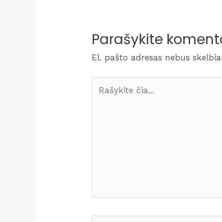
Parašykite koment
El. pašto adresas nebus skelbi
Rašykite
čia...
Vardas*