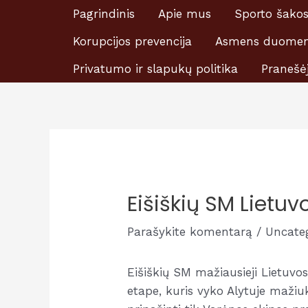
Pereiti
Pagrindinis
Apie mus
Sporto šako
Prašome skirti Ei
prie
Korupcijos prevencija
Asmens duomen
turinio
Privatumo ir slapukų politika
Pranešė
Eišiškių SM Lietu
Parašykite komentarą
/
Uncate
Eišiškių SM mažiausieji Lietuvos
etape, kuris vyko Alytuje mažiu