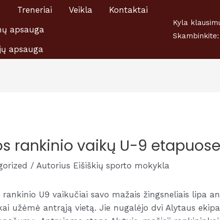
s
Treneriai
Veikla
Kontaktai
šiškių A.Ratkevičiaus Sporto mokyklai 1,2 proc., nuo GPM,
Kyla klausim
ų apsauga
Skambinkite:
jų apsauga
vos rankinio vaikų U-9 etapuose
gorized
/ Autorius
Eišiškių sporto mokykla
 rankinio U9 vaikučiai savo mažais žingsneliais lipa a
kai užėmė antrąją vietą. Jie nugalėjo dvi Alytaus ekipa