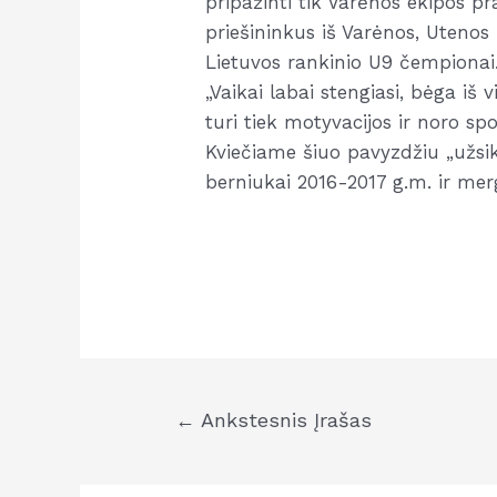
pripažinti tik Varėnos ekipos p
priešininkus iš Varėnos, Utenos i
Lietuvos rankinio U9 čempionai
„Vaikai labai stengiasi, bėga iš
turi tiek motyvacijos ir noro spo
Kviečiame šiuo pavyzdžiu „užsik
berniukai 2016-2017 g.m. ir mer
Navigacija
←
Ankstesnis Įrašas
tarp
įrašų