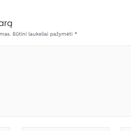
arą
amas.
Būtini laukeliai pažymėti
*
El.paštas*
Tink