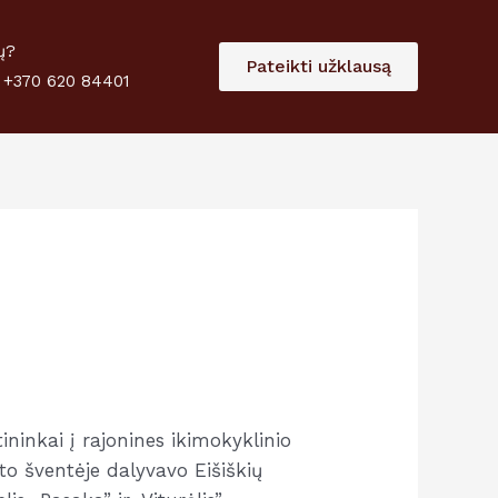
 paramą
Skirti
ų?
Pateikti užklausą
 +370 620 84401
ininkai į rajonines ikimokyklinio
to šventėje dalyvavo Eišiškių