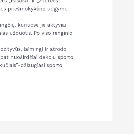
is „Pasaka” ir „Viturėlis”,
zijos priešmokyklinė udgymo
ngčių, kuriuose jie aktyviai
ias užduotis. Po viso renginio
ozityvūs, laimingi ir atrodo,
p pat nuoširdžiai dėkoju sporto
kučiais”-džiaugiasi sporto