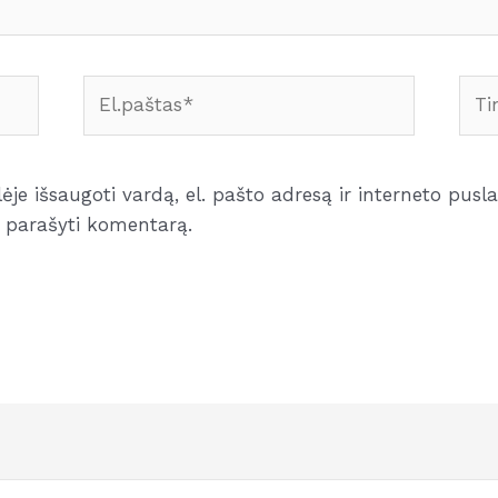
El.paštas*
Tink
je išsaugoti vardą, el. pašto adresą ir interneto puslap
iu parašyti komentarą.