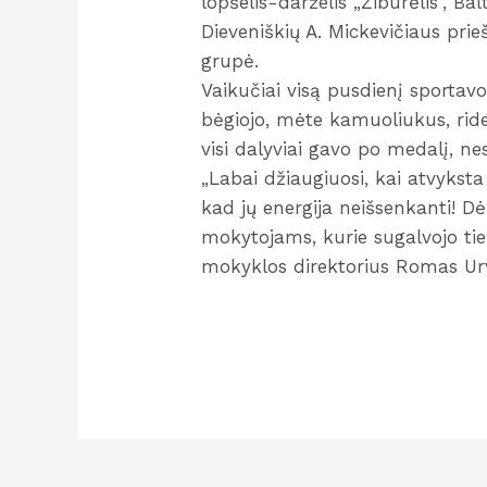
lopšelis-darželis „Žiburėlis”, Bal
Dieveniškių A. Mickevičiaus pr
grupė.
Vaikučiai visą pusdienį sportavo
bėgiojo, mėte kamuoliukus, ride
visi dalyviai gavo po medalį, nes j
„Labai džiaugiuosi, kai atvyksta 
kad jų energija neišsenkanti! Dė
mokytojams, kurie sugalvojo tiek
mokyklos direktorius Romas Urv