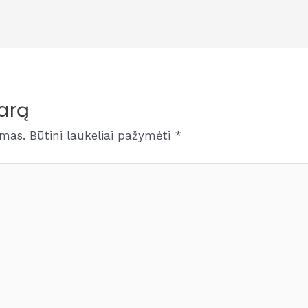
arą
amas.
Būtini laukeliai pažymėti
*