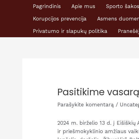
Pereiti
Pagrindinis
Apie mus
Sporto šako
Prašome skirti Ei
prie
Korupcijos prevencija
Asmens duomen
turinio
Privatumo ir slapukų politika
Pranešė
Pasitikime vasar
Parašykite komentarą
/
Uncate
2024 m. birželio 13 d. į Eišiški
ir priešmokyklinio amžiaus vaik