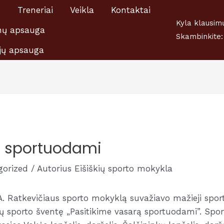
s
Treneriai
Veikla
Kontaktai
šiškių A.Ratkevičiaus Sporto mokyklai 1,2 proc., nuo GPM,
Kyla klausim
ų apsauga
Skambinkite:
jų apsauga
ą sportuodami
gorized
/ Autorius
Eišiškių sporto mokykla
ų A. Ratkevičiaus sporto mokyklą suvažiavo mažieji sport
ų sporto šventę „Pasitikime vasarą sportuodami”. Spor