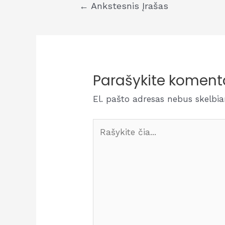
Navigacija
←
Ankstesnis Įrašas
tarp
įrašų
Parašykite koment
El. pašto adresas nebus skelbi
Rašykite
čia...