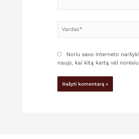
Vardas*
Noriu savo interneto naršyklė
naujo, kai kitą kartą vėl norės