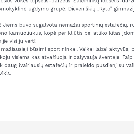
tosios Vokės lopšelis-darželis, Šalčininkų lopšelis-daržel
iešmokyklinė ugdymo grupė, Dieveniškių „Ryto” gimna
! Jiems buvo sugalvota nemažai sportinių estafečių, ru
no kamuoliukus, kopė per kliūtis bei atliko kitas įdom
ie visi jų verti!
mažiausieji būsimi sportininkai. Vaikai labai aktyvūs, p
koju visiems kas atvažiuoja ir dalyvauja šventėje. Tai
 daug įvairiausių estafečių ir praleido pusdienį su vai
ikis.